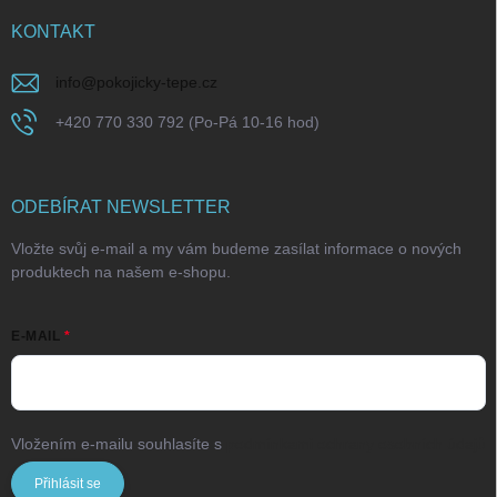
KONTAKT
info
@
pokojicky-tepe.cz
+420 770 330 792 (Po-Pá 10-16 hod)
ODEBÍRAT NEWSLETTER
Vložte svůj e-mail a my vám budeme zasílat informace o nových
produktech na našem e-shopu.
E-MAIL
Vložením e-mailu souhlasíte s
podmínkami ochrany osobních údajů
Přihlásit se