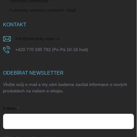
Obchodní podmínky
Podmínky ochrany osobních údajů
KONTAKT
info
@
pokojicky-tepe.cz
+420 770 330 792 (Po-Pá 10-16 hod)
ODEBÍRAT NEWSLETTER
Vložte svůj e-mail a my vám budeme zasílat informace o nových
produktech na našem e-shopu.
E-MAIL