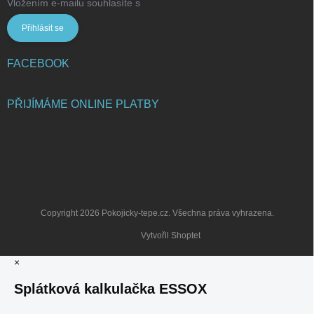
Vložením e-mailu souhlasíte s
podmínkami ochrany osobních údajů
Přihlásit se
FACEBOOK
PŘIJÍMÁME ONLINE PLATBY
Copyright 2026
Pokojicky-tepe.cz
. Všechna práva vyhrazena.
Vytvořil Shoptet
×
Splátková kalkulačka ESSOX