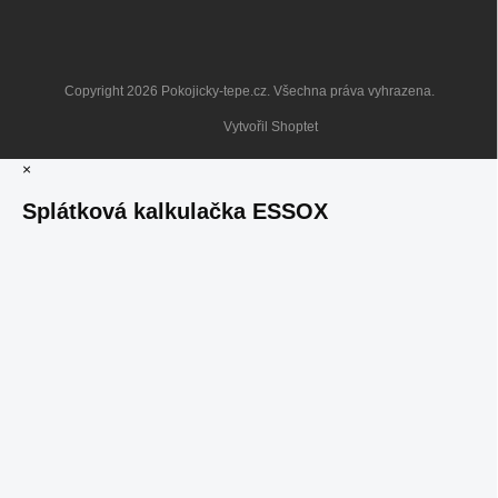
Copyright 2026
Pokojicky-tepe.cz
. Všechna práva vyhrazena.
Vytvořil Shoptet
×
Splátková kalkulačka ESSOX