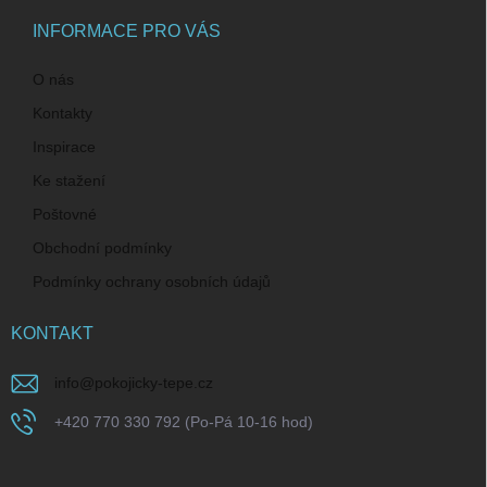
t
í
INFORMACE PRO VÁS
O nás
Kontakty
Inspirace
Ke stažení
Poštovné
Obchodní podmínky
Podmínky ochrany osobních údajů
KONTAKT
info
@
pokojicky-tepe.cz
+420 770 330 792 (Po-Pá 10-16 hod)