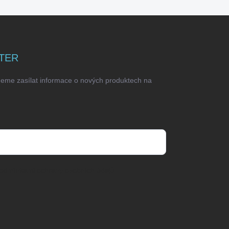
TER
deme zasílat informace o nových produktech na
odmínkami ochrany osobních údajů