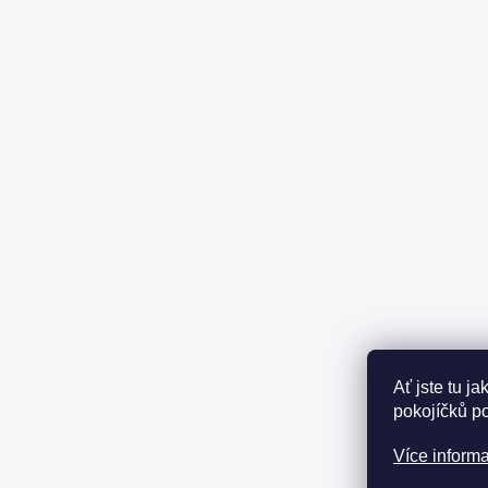
Ať jste tu j
pokojíčků p
Více informa