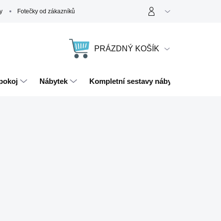
y
Fotečky od zákazníků
PRÁZDNÝ KOŠÍK
NÁKUPNÍ
KOŠÍK
pokoj
Nábytek
Kompletní sestavy nábytku
Magn