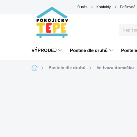
Přejít
O nás
Kontakty
Poštovné
na
obsah
VÝPRODEJ
Postele dle druhů
Postele
Domů
Postele dle druhů
Ve tvaru domečku