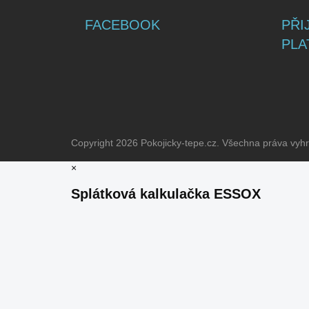
FACEBOOK
PŘI
PLA
Copyright 2026
Pokojicky-tepe.cz
. Všechna práva vyh
×
Splátková kalkulačka ESSOX