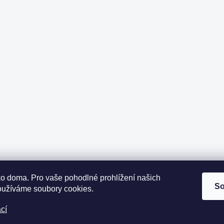
ako doma.
Pro vaše pohodlné prohlížení našich
So
oužíváme soubory cookies.
cí