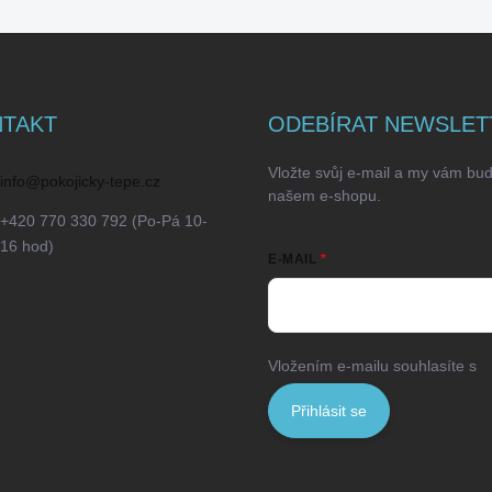
TAKT
ODEBÍRAT NEWSLET
Vložte svůj e-mail a my vám bu
info
@
pokojicky-tepe.cz
našem e-shopu.
+420 770 330 792 (Po-Pá 10-
16 hod)
E-MAIL
Vložením e-mailu souhlasíte s
p
Přihlásit se