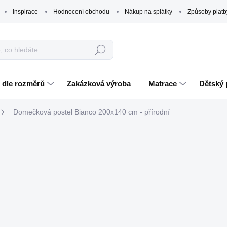
Inspirace
Hodnocení obchodu
Nákup na splátky
Způsoby platb
Hledat
 dle rozměrů
Zakázková výroba
Matrace
Dětský 
Domečková postel Bianco 200x140 cm - přírodní