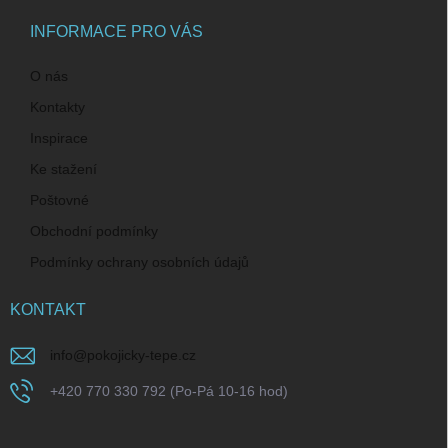
t
í
INFORMACE PRO VÁS
O nás
Kontakty
Inspirace
Ke stažení
Poštovné
Obchodní podmínky
Podmínky ochrany osobních údajů
KONTAKT
info
@
pokojicky-tepe.cz
+420 770 330 792 (Po-Pá 10-16 hod)