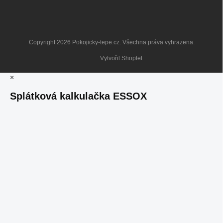
Copyright 2026
Pokojicky-tepe.cz
. Všechna práva vyhrazena.
Vytvořil Shoptet
×
Splátková kalkulačka ESSOX