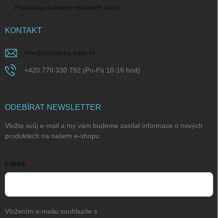
Podmínky ochrany osobních údajů
KONTAKT
info
@
pokojicky-tepe.cz
+420 770 330 792 (Po-Pá 10-16 hod)
ODEBÍRAT NEWSLETTER
Vložte svůj e-mail a my vám budeme zasílat informace o nových
produktech na našem e-shopu.
E-MAIL
Vložením e-mailu souhlasíte s
podmínkami ochrany osobních údajů