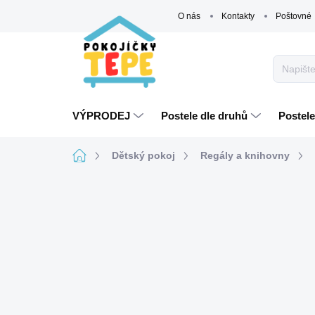
Přejít
O nás
Kontakty
Poštovné
na
obsah
VÝPRODEJ
Postele dle druhů
Postele
Domů
Dětský pokoj
Regály a knihovny