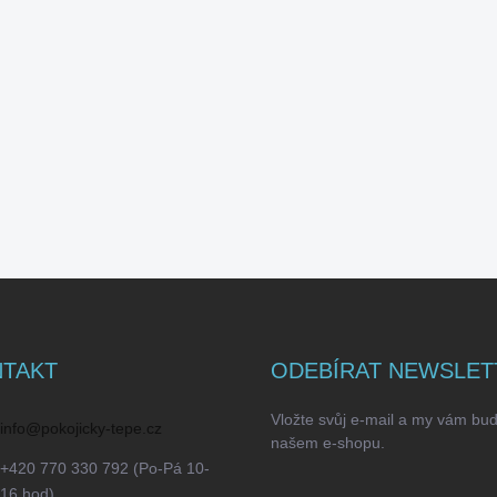
TAKT
ODEBÍRAT NEWSLET
Vložte svůj e-mail a my vám bu
info
@
pokojicky-tepe.cz
našem e-shopu.
+420 770 330 792 (Po-Pá 10-
16 hod)