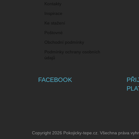
Kontakty
Inspirace
Ke stažení
Poštovné
Obchodní podmínky
Podmínky ochrany osobních
údajů
FACEBOOK
PŘI
PLA
Copyright 2026
Pokojicky-tepe.cz
. Všechna práva vyh