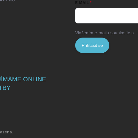
E-MAIL
Vložením e-mailu souhlasíte s
p
Přihlásit se
JÍMÁME ONLINE
TBY
razena.