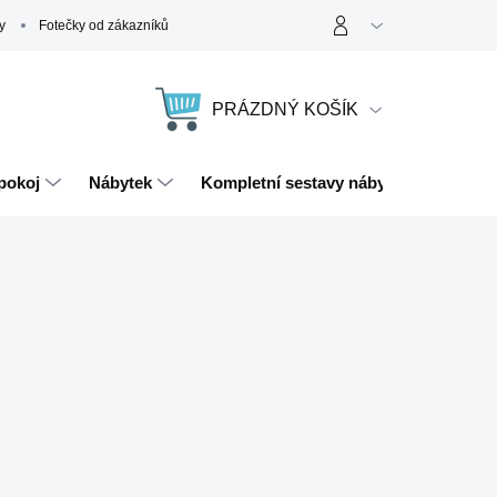
y
Fotečky od zákazníků
PRÁZDNÝ KOŠÍK
NÁKUPNÍ
KOŠÍK
pokoj
Nábytek
Kompletní sestavy nábytku
Magn