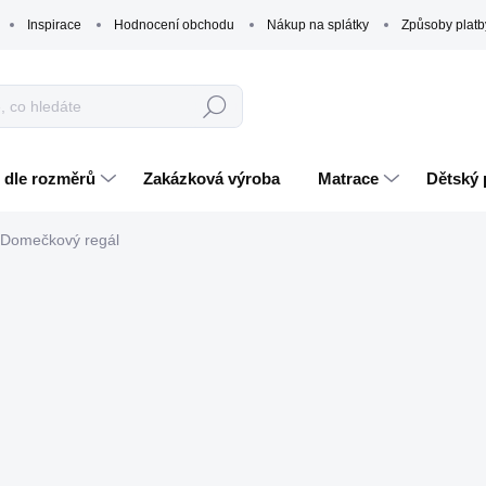
Inspirace
Hodnocení obchodu
Nákup na splátky
Způsoby platb
Hledat
 dle rozměrů
Zakázková výroba
Matrace
Dětský 
Domečkový regál