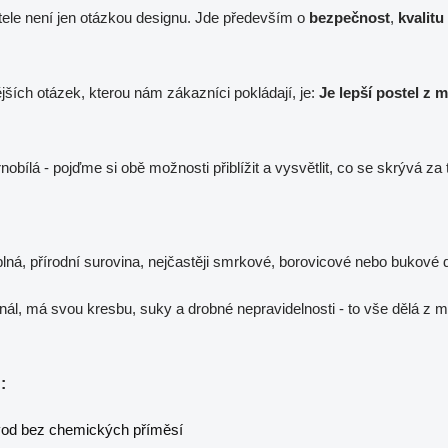
ele není jen otázkou designu. Jde především o
bezpečnost
,
kvalitu
jších otázek, kterou nám zákazníci pokládají, je:
Je lepší postel z 
bílá - pojďme si obě možnosti přiblížit a vysvětlit, co se skrývá za
plná, přírodní surovina, nejčastěji smrkové, borovicové nebo bukové 
inál, má svou kresbu, suky a drobné nepravidelnosti - to vše dělá z m
:
vod bez chemických příměsí