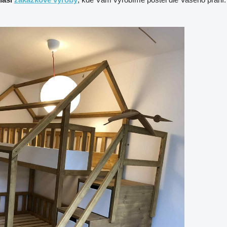
naší
zakázkové výroby
, kde Vám vyrobíme postel dle Vašeho přání.