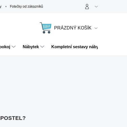
y
Fotečky od zákazníků
PRÁZDNÝ KOŠÍK
NÁKUPNÍ
KOŠÍK
pokoj
Nábytek
Kompletní sestavy nábytku
Magn
 POSTEL?