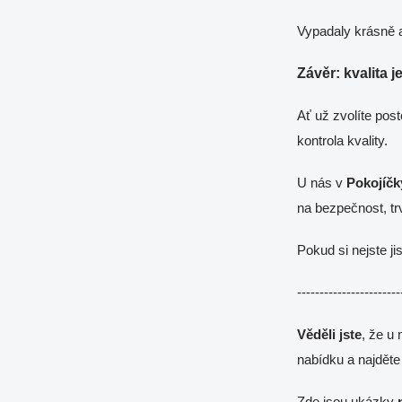
Vypadaly krásně 
Závěr: kvalita j
Ať už zvolíte post
kontrola kvality.
U nás v
Pokojíčk
na bezpečnost, trv
Pokud si nejste ji
-----------------------
Věděli jste
, že u
nabídku a najděte