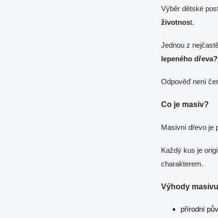
Výběr dětské post
životnos
t.
Jednou z nejčastě
lepeného dřeva?
Odpověď není černo
Co je masiv?
Masivní dřevo je 
Každý kus je orig
charakterem.
Výhody masivu
přírodní pů