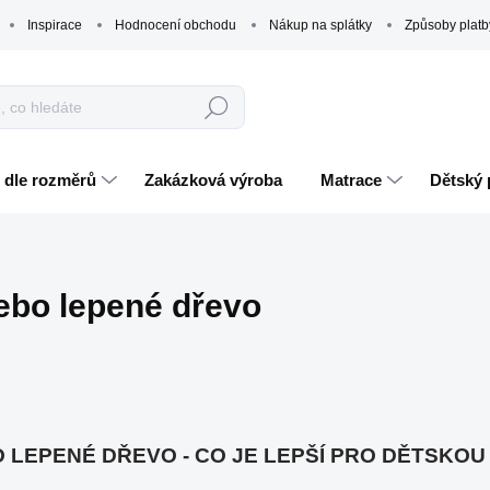
Inspirace
Hodnocení obchodu
Nákup na splátky
Způsoby platb
Hledat
 dle rozměrů
Zakázková výroba
Matrace
Dětský 
ebo lepené dřevo
 LEPENÉ DŘEVO - CO JE LEPŠÍ PRO DĚTSKOU