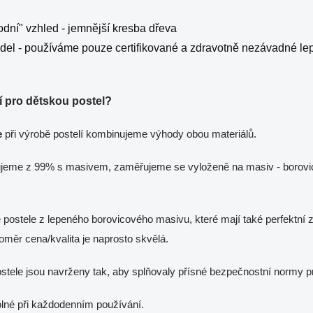
odní" vzhled - jemnější kresba dřeva
pidel - používáme pouze certifikované a zdravotně nezávadné le
ší pro dětskou postel?
e
při výrobě postelí kombinujeme výhody obou materiálů.
cujeme z 99% s masivem, zaměřujeme se vyloženě na masiv - borovic
 postele z lepeného borovicového masivu, které mají také perfektní 
oměr cena/kvalita je naprosto skvělá.
tele jsou navrženy tak, aby splňovaly přísné bezpečnostní normy pr
dolné při každodenním používání.