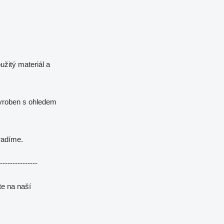
užitý materiál a
vyroben s ohledem
oradíme.
---------------
e na naší