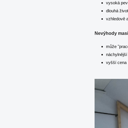
vysoká pev
dlouhá živo
vzhledově a
Nevýhody masi
může "praco
náchylnější
vyšší cena