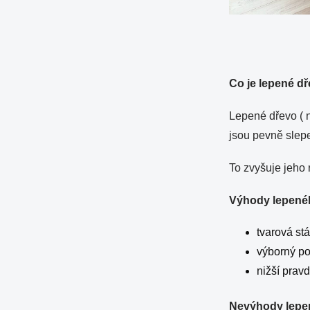
Co je lepené d
Lepené dřevo ( n
jsou pevně slep
To zvyšuje jeho 
Výhody lepené
tvarová stá
výborný po
nižší prav
Nevýhody lepe