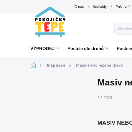
Přejít
O nás
Kontakty
Poštovné
na
obsah
VÝPRODEJ
Postele dle druhů
Postele
Domů
Inspirace
Masiv nebo lepené dřevo
Masiv n
3.6.2025
MASIV NEBO