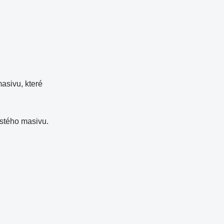
asivu, které
istého masivu.