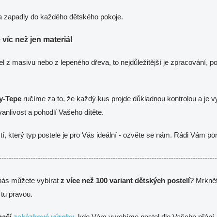
a zapadly do každého dětského pokoje.
e víc než jen materiál
el z masivu nebo z lepeného dřeva, to nejdůležitější je zpracování, po
y-Tepe
ručíme za to, že každý kus projde důkladnou kontrolou a je 
anlivost a pohodlí Vašeho dítěte.
stí, který typ postele je pro Vás ideální - ozvěte se nám. Rádi Vám p
------------------------------------------------------------------------------------------
 nás můžete vybírat
z více než 100 variant dětských postelí
? Mrknět
 tu pravou.