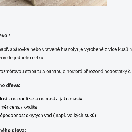
řevo?
apř. spárovka nebo vrstvené hranoly) je vyrobené z více kusů m
eny do jednoho celku.
rozměrovou stabilitu a eliminuje některé přirozené nedostatky č
ho dřeva:
lost - nekroutí se a nepraská jako masiv
měr cena / kvalita
děpodobnost skrytých vad ( např. velkých suků)
ného dřeva: