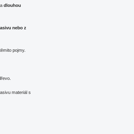
a
dlouhou
masivu nebo z
 těmito pojmy.
dřevo.
asivu materiál s