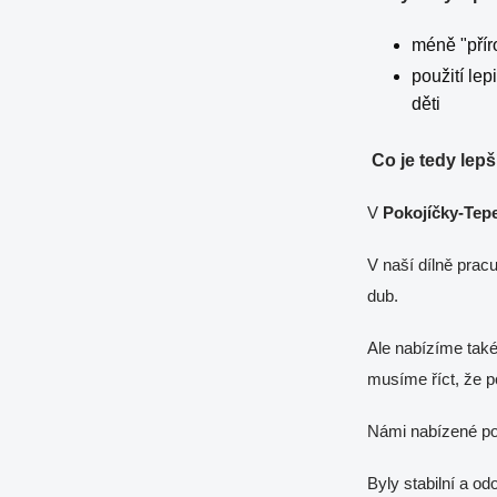
méně "přír
použití le
děti
Co je tedy lep
V
Pokojíčky-Tep
V naší dílně pra
dub.
Ale nabízíme také
musíme říct, že p
Námi nabízené pos
Byly stabilní a o