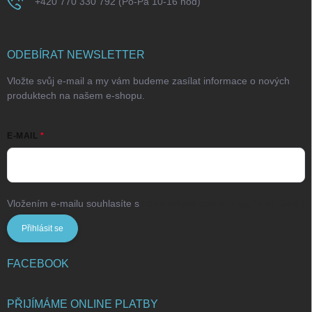
+420 770 330 792 (Po-Pá 10-16 hod)
ODEBÍRAT NEWSLETTER
Vložte svůj e-mail a my vám budeme zasílat informace o nových
produktech na našem e-shopu.
E-MAIL
Vložením e-mailu souhlasíte s
podmínkami ochrany osobních údajů
Přihlásit se
FACEBOOK
PŘIJÍMÁME ONLINE PLATBY