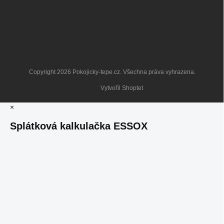
Copyright 2026
Pokojicky-tepe.cz
. Všechna práva vyhrazena.
Vytvořil Shoptet
×
Splátková kalkulačka ESSOX