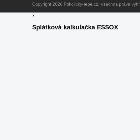
Copyright 2026
Pokojicky-tepe.cz
. Všechna práva vyh
×
Splátková kalkulačka ESSOX