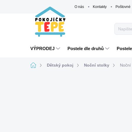
Přejít
O nás
Kontakty
Poštovné
na
obsah
VÝPRODEJ
Postele dle druhů
Postele
Domů
Dětský pokoj
Noční stolky
Noční 