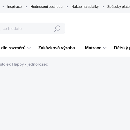
Inspirace
Hodnocení obchodu
Nákup na splátky
Způsoby platb
Hledat
 dle rozměrů
Zakázková výroba
Matrace
Dětský 
stolek Happy - jednorožec