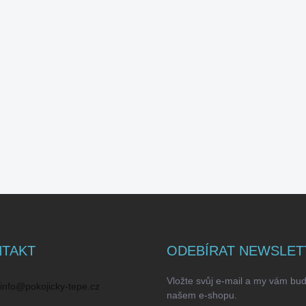
TAKT
ODEBÍRAT NEWSLET
Vložte svůj e-mail a my vám bu
info
@
pokojicky-tepe.cz
našem e-shopu.