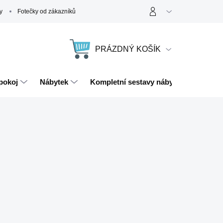
y
Fotečky od zákazníků
PRÁZDNÝ KOŠÍK
NÁKUPNÍ
KOŠÍK
pokoj
Nábytek
Kompletní sestavy nábytku
Magn