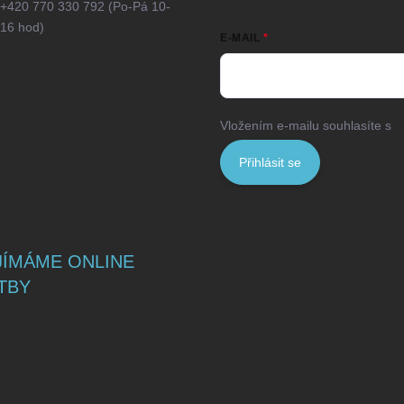
+420 770 330 792 (Po-Pá 10-
16 hod)
E-MAIL
Vložením e-mailu souhlasíte s
p
Přihlásit se
JÍMÁME ONLINE
TBY