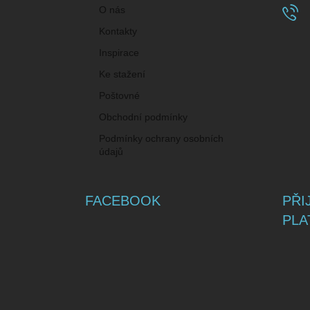
O nás
Kontakty
Inspirace
Ke stažení
Poštovné
Obchodní podmínky
Podmínky ochrany osobních
údajů
FACEBOOK
PŘI
PLA