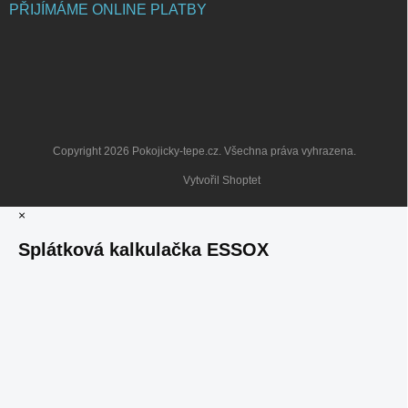
PŘIJÍMÁME ONLINE PLATBY
Copyright 2026
Pokojicky-tepe.cz
. Všechna práva vyhrazena.
Vytvořil Shoptet
×
Splátková kalkulačka ESSOX