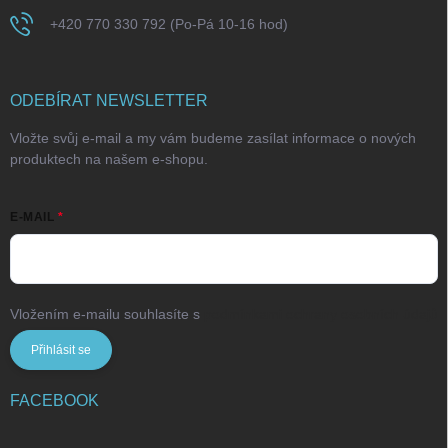
+420 770 330 792 (Po-Pá 10-16 hod)
ODEBÍRAT NEWSLETTER
Vložte svůj e-mail a my vám budeme zasílat informace o nových
produktech na našem e-shopu.
E-MAIL
Vložením e-mailu souhlasíte s
podmínkami ochrany osobních údajů
Přihlásit se
FACEBOOK