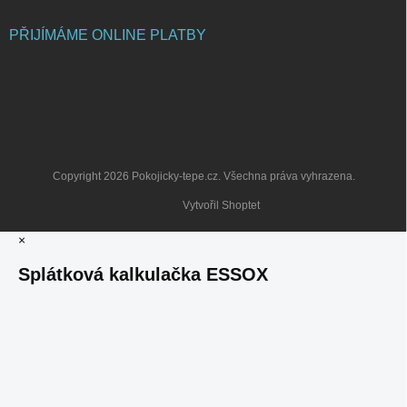
PŘIJÍMÁME ONLINE PLATBY
Copyright 2026
Pokojicky-tepe.cz
. Všechna práva vyhrazena.
Vytvořil Shoptet
×
Splátková kalkulačka ESSOX