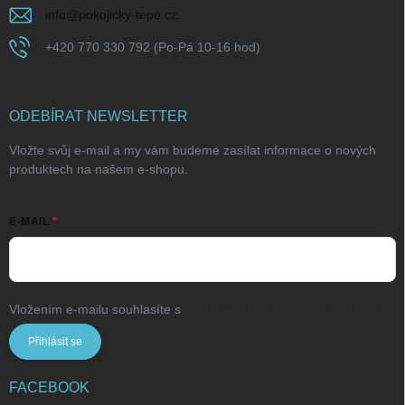
info
@
pokojicky-tepe.cz
+420 770 330 792 (Po-Pá 10-16 hod)
ODEBÍRAT NEWSLETTER
Vložte svůj e-mail a my vám budeme zasílat informace o nových
produktech na našem e-shopu.
E-MAIL
Vložením e-mailu souhlasíte s
podmínkami ochrany osobních údajů
Přihlásit se
FACEBOOK