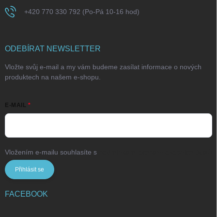
+420 770 330 792 (Po-Pá 10-16 hod)
ODEBÍRAT NEWSLETTER
Vložte svůj e-mail a my vám budeme zasílat informace o nových
produktech na našem e-shopu.
E-MAIL
Vložením e-mailu souhlasíte s
podmínkami ochrany osobních údajů
Přihlásit se
FACEBOOK