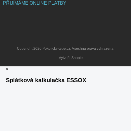
PŘIJÍMÁME ONLINE PLATBY
Copyright 2026
Pokojicky-tepe.cz
. Všechna práva vyhrazena.
Vytvořil Shoptet
×
Splátková kalkulačka ESSOX