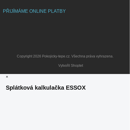
PŘIJÍMÁME ONLINE PLATBY
Copyright 2026
Pokojicky-tepe.cz
. Všechna práva vyhrazena.
Vytvořil Shoptet
×
Splátková kalkulačka ESSOX