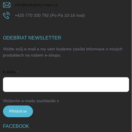
info
@
pokojicky-tepe.cz
+420 770 330 792 (Po-Pá 10-16 hod)
ODEBÍRAT NEWSLETTER
Vložte svůj e-mail a my vám budeme zasílat informace o nových
produktech na našem e-shopu.
E-MAIL
Vložením e-mailu souhlasíte s
podmínkami ochrany osobních údajů
Přihlásit se
FACEBOOK