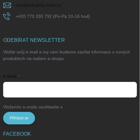
info
@
pokojicky-tepe.cz
+420 770 330 792 (Po-Pá 10-16 hod)
ODEBÍRAT NEWSLETTER
Vložte svůj e-mail a my vám budeme zasílat informace o nových
produktech na našem e-shopu.
E-MAIL
Vložením e-mailu souhlasíte s
podmínkami ochrany osobních údajů
Přihlásit se
FACEBOOK