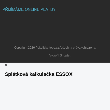
PŘIJÍMÁME ONLINE PLATBY
Copyright 2026
Pokojicky-tepe.cz
. Všechna práva vyhrazena.
Vytvořil Shoptet
×
Splátková kalkulačka ESSOX