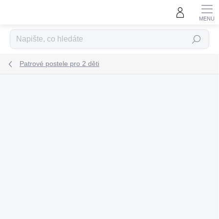
Přejít
na
obsah
Hledat
Patrové postele pro 2 děti