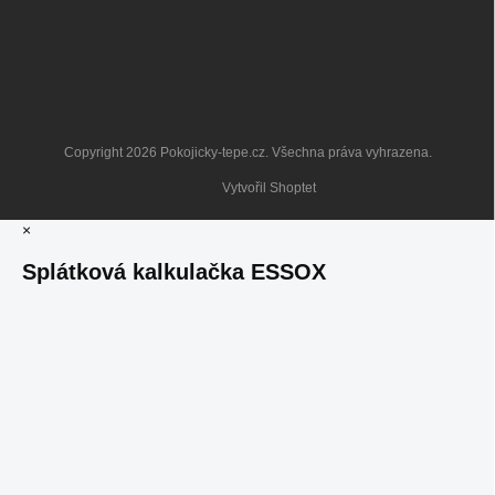
Copyright 2026
Pokojicky-tepe.cz
. Všechna práva vyhrazena.
Vytvořil Shoptet
×
Splátková kalkulačka ESSOX