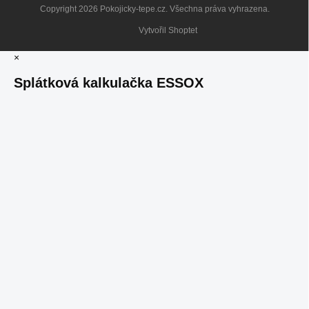
Copyright 2026
Pokojicky-tepe.cz
. Všechna práva vyhrazena.
Vytvořil Shoptet
×
Splátková kalkulačka ESSOX