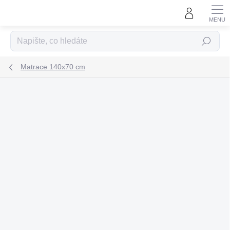
Přejít
na
obsah
Hledat
Matrace 140x70 cm