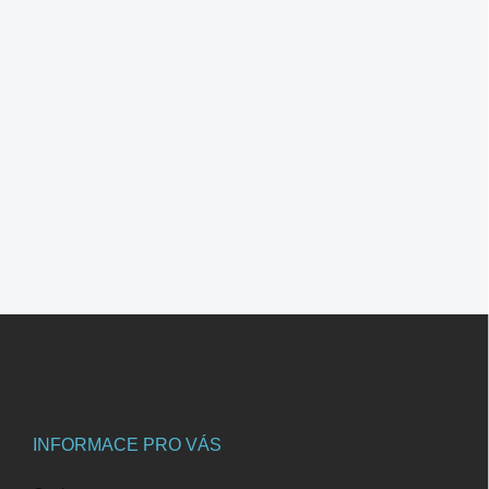
Z
á
p
a
t
í
INFORMACE PRO VÁS