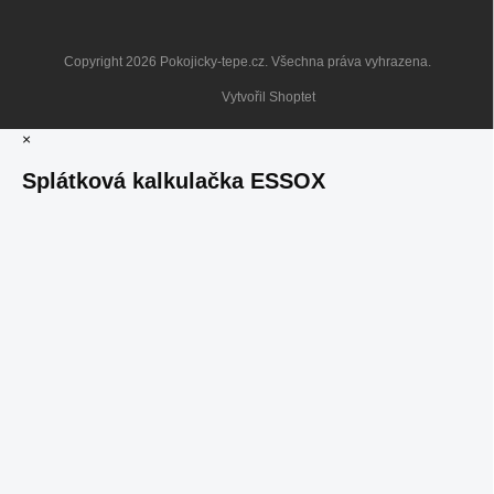
Copyright 2026
Pokojicky-tepe.cz
. Všechna práva vyhrazena.
Vytvořil Shoptet
×
Splátková kalkulačka ESSOX