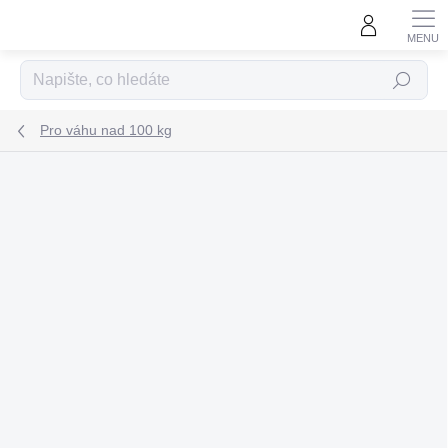
Přejít
na
obsah
Hledat
Pro váhu nad 100 kg