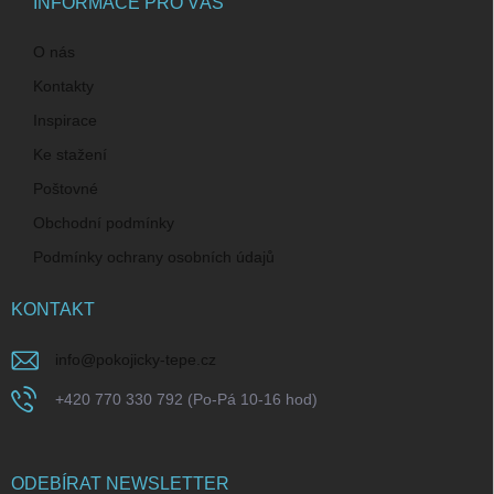
í
INFORMACE PRO VÁS
O nás
Kontakty
Inspirace
Ke stažení
Poštovné
Obchodní podmínky
Podmínky ochrany osobních údajů
KONTAKT
info
@
pokojicky-tepe.cz
+420 770 330 792 (Po-Pá 10-16 hod)
ODEBÍRAT NEWSLETTER