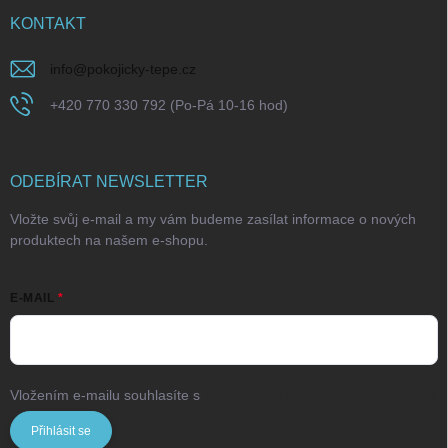
KONTAKT
info
@
pokojicky-tepe.cz
+420 770 330 792 (Po-Pá 10-16 hod)
ODEBÍRAT NEWSLETTER
Vložte svůj e-mail a my vám budeme zasílat informace o nových
produktech na našem e-shopu.
E-MAIL
Vložením e-mailu souhlasíte s
podmínkami ochrany osobních údajů
Přihlásit se