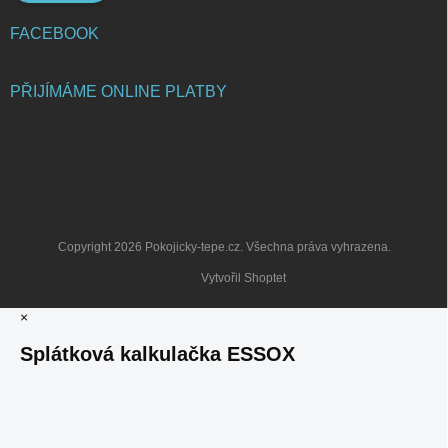
FACEBOOK
PŘIJÍMÁME ONLINE PLATBY
Copyright 2026
Pokojicky-tepe.cz
. Všechna práva vyhrazena.
Vytvořil Shoptet
×
Splátková kalkulačka ESSOX