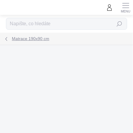
Přejít
na
obsah
Hledat
Matrace 190x90 cm