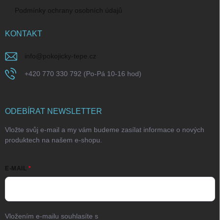
Podmínky ochrany osobních údajů
KONTAKT
info
@
pokojicky-tepe.cz
+420 770 330 792 (Po-Pá 10-16 hod)
ODEBÍRAT NEWSLETTER
Vložte svůj e-mail a my vám budeme zasílat informace o nových
produktech na našem e-shopu.
E-MAIL
Vložením e-mailu souhlasíte s
podmínkami ochrany osobních údajů