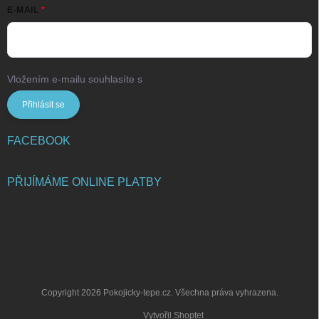
E-MAIL
Vložením e-mailu souhlasíte s
podmínkami ochrany osobních údajů
Přihlásit se
FACEBOOK
PŘIJÍMÁME ONLINE PLATBY
Copyright 2026
Pokojicky-tepe.cz
. Všechna práva vyhrazena.
Vytvořil Shoptet