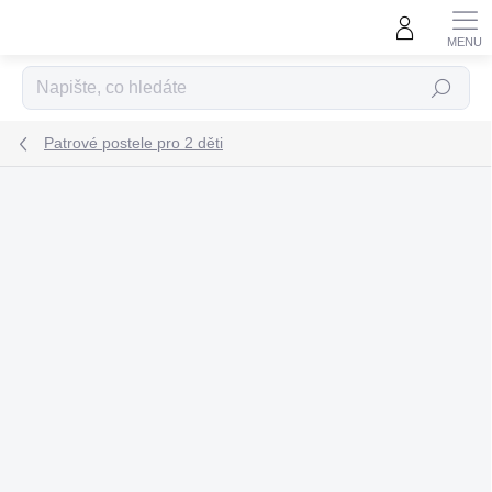
Přejít
na
obsah
Hledat
Patrové postele pro 2 děti