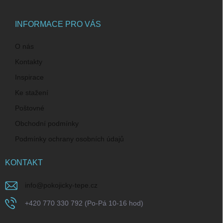
a
t
í
INFORMACE PRO VÁS
O nás
Kontakty
Inspirace
Ke stažení
Poštovné
Obchodní podmínky
Podmínky ochrany osobních údajů
KONTAKT
info
@
pokojicky-tepe.cz
+420 770 330 792 (Po-Pá 10-16 hod)