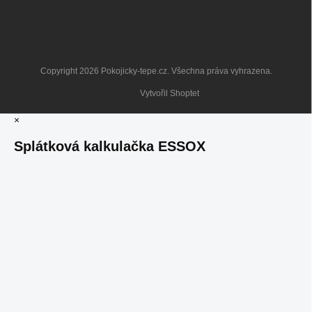
Copyright 2026
Pokojicky-tepe.cz
. Všechna práva vyhrazena.
Vytvořil Shoptet
×
Splátková kalkulačka ESSOX