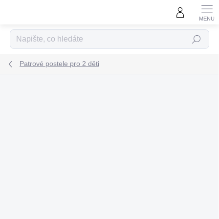
Přejít
na
obsah
Hledat
Patrové postele pro 2 děti