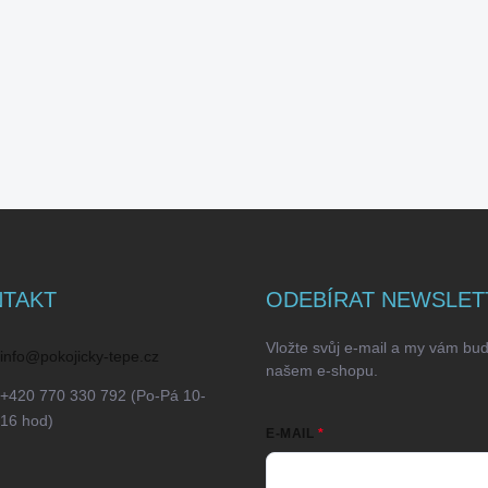
TAKT
ODEBÍRAT NEWSLET
Vložte svůj e-mail a my vám bu
info
@
pokojicky-tepe.cz
našem e-shopu.
+420 770 330 792 (Po-Pá 10-
16 hod)
E-MAIL