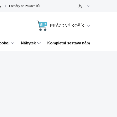
y
Fotečky od zákazníků
PRÁZDNÝ KOŠÍK
NÁKUPNÍ
KOŠÍK
pokoj
Nábytek
Kompletní sestavy nábytku
Magn