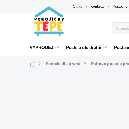
Přejít
O nás
Kontakty
Poštovné
na
obsah
VÝPRODEJ
Postele dle druhů
Postele
Domů
Postele dle druhů
Patrové postele pro