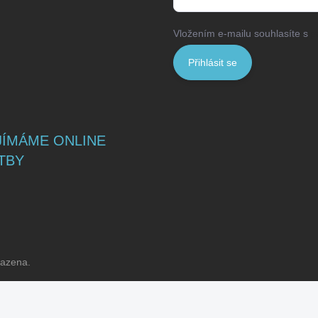
Vložením e-mailu souhlasíte s
p
Přihlásit se
JÍMÁME ONLINE
TBY
razena.