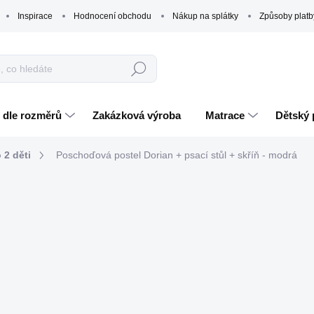
Inspirace
Hodnocení obchodu
Nákup na splátky
Způsoby platb
Hledat
 dle rozměrů
Zakázková výroba
Matrace
Dětský 
 2 děti
Poschoďová postel Dorian + psací stůl + skříň - modrá