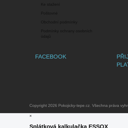
Ke stažení
Poštovné
Obchodní podmínky
Podmínky ochrany osobních
údajů
FACEBOOK
PŘI
PLA
Copyright 2026
Pokojicky-tepe.cz
. Všechna práva vyh
×
Splátková kalkulačka ESSOX