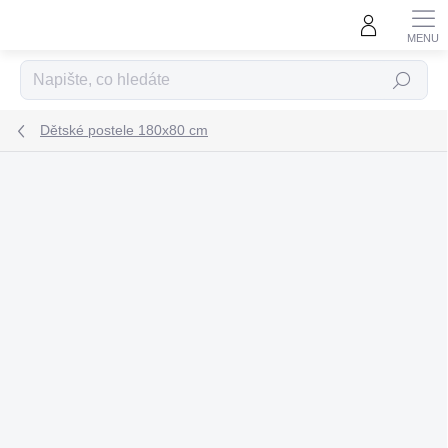
Přejít
na
obsah
Hledat
Dětské postele 180x80 cm