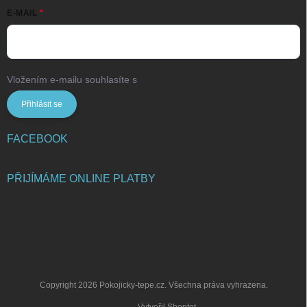
E-MAIL
Vložením e-mailu souhlasíte s
podmínkami ochrany osobních údajů
Přihlásit se
FACEBOOK
PŘIJÍMÁME ONLINE PLATBY
Copyright 2026
Pokojicky-tepe.cz
. Všechna práva vyhrazena.
Vytvořil Shoptet