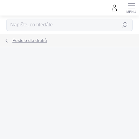
Přejít
na
obsah
Hledat
Postele dle druhů