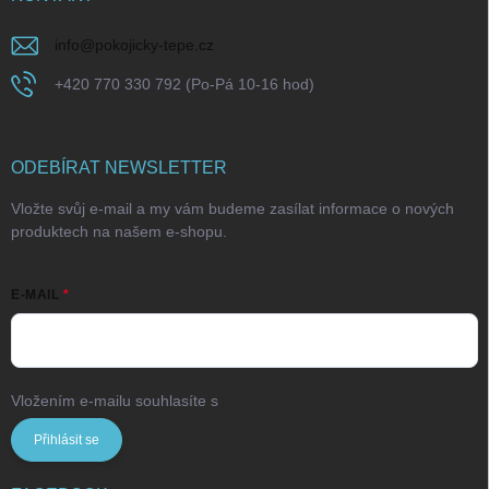
info
@
pokojicky-tepe.cz
+420 770 330 792 (Po-Pá 10-16 hod)
ODEBÍRAT NEWSLETTER
Vložte svůj e-mail a my vám budeme zasílat informace o nových
produktech na našem e-shopu.
E-MAIL
Vložením e-mailu souhlasíte s
podmínkami ochrany osobních údajů
Přihlásit se