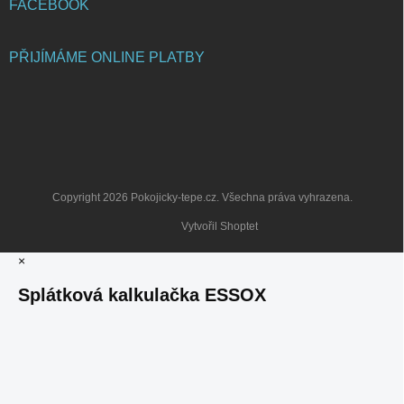
FACEBOOK
PŘIJÍMÁME ONLINE PLATBY
Copyright 2026
Pokojicky-tepe.cz
. Všechna práva vyhrazena.
Vytvořil Shoptet
×
Splátková kalkulačka ESSOX