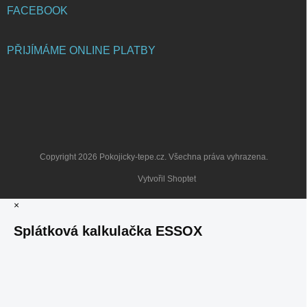
FACEBOOK
PŘIJÍMÁME ONLINE PLATBY
Copyright 2026
Pokojicky-tepe.cz
. Všechna práva vyhrazena.
Vytvořil Shoptet
×
Splátková kalkulačka ESSOX