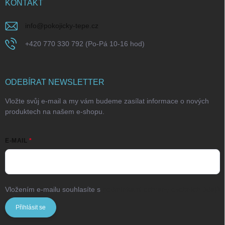
KONTAKT
info
@
pokojicky-tepe.cz
+420 770 330 792 (Po-Pá 10-16 hod)
ODEBÍRAT NEWSLETTER
Vložte svůj e-mail a my vám budeme zasílat informace o nových
produktech na našem e-shopu.
E-MAIL
Vložením e-mailu souhlasíte s
podmínkami ochrany osobních údajů
Přihlásit se