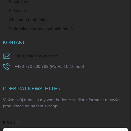
Ke stažení
Poštovné
Obchodní podmínky
Podmínky ochrany osobních údajů
KONTAKT
info
@
pokojicky-tepe.cz
+420 770 330 792 (Po-Pá 10-16 hod)
ODEBÍRAT NEWSLETTER
Vložte svůj e-mail a my vám budeme zasílat informace o nových
produktech na našem e-shopu.
E-MAIL