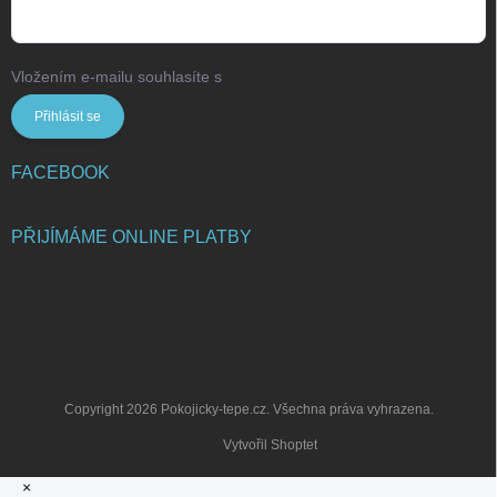
Vložením e-mailu souhlasíte s
podmínkami ochrany osobních údajů
Přihlásit se
FACEBOOK
PŘIJÍMÁME ONLINE PLATBY
Copyright 2026
Pokojicky-tepe.cz
. Všechna práva vyhrazena.
Vytvořil Shoptet
×