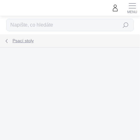
Přejít
na
obsah
Hledat
Psací stoly