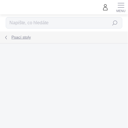
Přejít
na
obsah
Hledat
Psací stoly