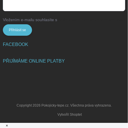
Vložením e-mailu souhlasíte s
podmínkami ochrany osobních údajů
Přihlásit se
FACEBOOK
PŘIJÍMÁME ONLINE PLATBY
Copyright 2026
Pokojicky-tepe.cz
. Všechna práva vyhrazena.
Vytvořil Shoptet
×