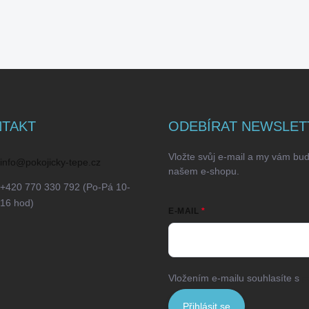
TAKT
ODEBÍRAT NEWSLET
Vložte svůj e-mail a my vám bu
info
@
pokojicky-tepe.cz
našem e-shopu.
+420 770 330 792 (Po-Pá 10-
16 hod)
E-MAIL
Vložením e-mailu souhlasíte s
p
Přihlásit se