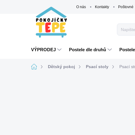
Přejít
O nás
Kontakty
Poštovné
na
obsah
VÝPRODEJ
Postele dle druhů
Postele
Domů
Dětský pokoj
Psací stoly
Psací st