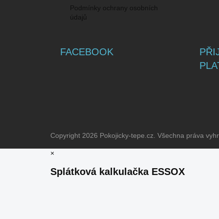
Podmínky ochrany osobních
údajů
FACEBOOK
PŘI
PLA
Copyright 2026
Pokojicky-tepe.cz
. Všechna práva vyh
×
Splátková kalkulačka ESSOX