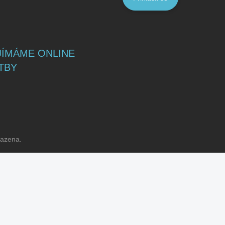
JÍMÁME ONLINE
TBY
razena.