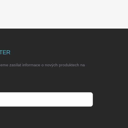
TER
deme zasílat informace o nových produktech na
odmínkami ochrany osobních údajů