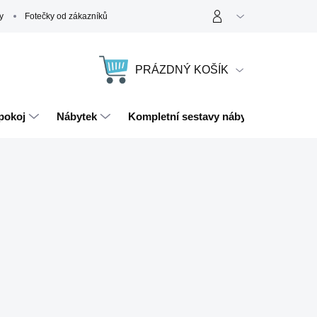
y
Fotečky od zákazníků
PRÁZDNÝ KOŠÍK
NÁKUPNÍ
KOŠÍK
pokoj
Nábytek
Kompletní sestavy nábytku
Magn