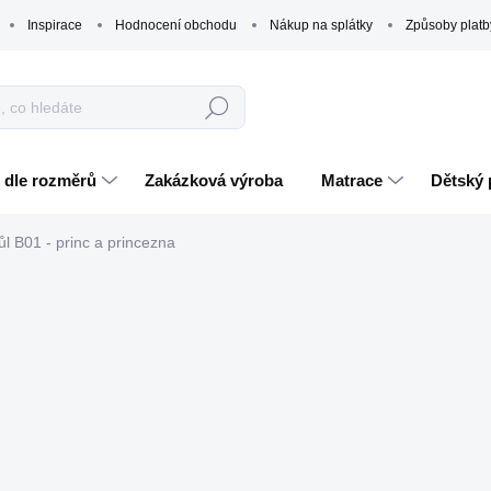
Inspirace
Hodnocení obchodu
Nákup na splátky
Způsoby platb
Hledat
 dle rozměrů
Zakázková výroba
Matrace
Dětský 
ůl B01 - princ a princezna