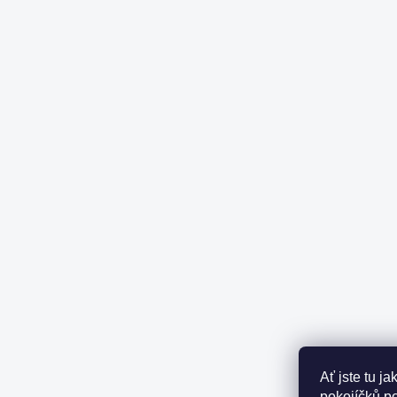
Ať jste tu j
pokojíčků p