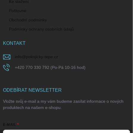
Ke stažení
Poštovné
Obchodní podmínky
Podmínky ochrany osobních údajů
KONTAKT
info
@
pokojicky-tepe.cz
+420 770 330 792 (Po-Pá 10-16 hod)
ODEBÍRAT NEWSLETTER
Vložte svůj e-mail a my vám budeme zasílat informace o nových
produktech na našem e-shopu.
E-MAIL