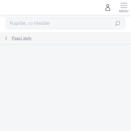
Přejít
na
obsah
Hledat
Psací stoly