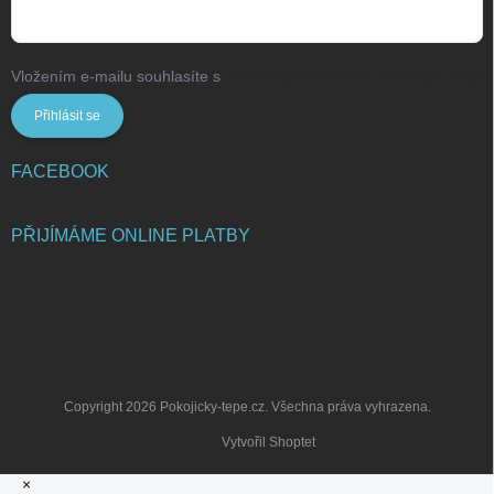
Vložením e-mailu souhlasíte s
podmínkami ochrany osobních údajů
Přihlásit se
FACEBOOK
PŘIJÍMÁME ONLINE PLATBY
Copyright 2026
Pokojicky-tepe.cz
. Všechna práva vyhrazena.
Vytvořil Shoptet
×