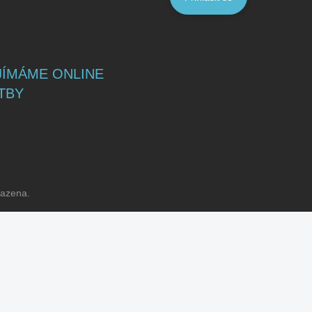
JÍMÁME ONLINE
TBY
razena.