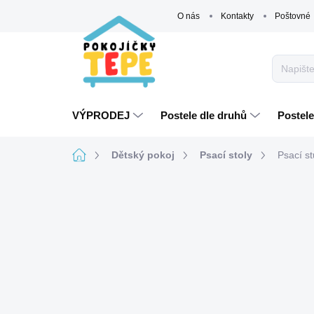
Přejít
O nás
Kontakty
Poštovné
na
obsah
VÝPRODEJ
Postele dle druhů
Postele
Domů
Dětský pokoj
Psací stoly
Psací st