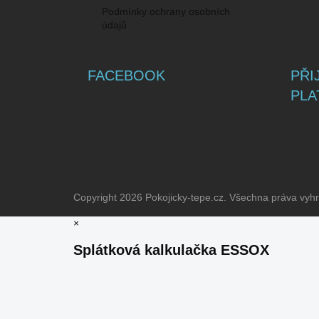
Podmínky ochrany osobních
údajů
FACEBOOK
PŘI
PLA
Copyright 2026
Pokojicky-tepe.cz
. Všechna práva vyh
×
Splátková kalkulačka ESSOX