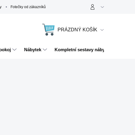
y
Fotečky od zákazníků
PRÁZDNÝ KOŠÍK
NÁKUPNÍ
KOŠÍK
pokoj
Nábytek
Kompletní sestavy nábytku
Magn