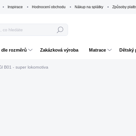
Inspirace
Hodnocení obchodu
Nákup na splátky
Způsoby platb
Hledat
 dle rozměrů
Zakázková výroba
Matrace
Dětský 
ůl B01 - super lokomotiva