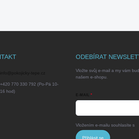
TAKT
ODEBÍRAT NEWSLET
Vložte svůj e-mail a my vám bu
info
@
pokojicky-tepe.cz
našem e-shopu.
+420 770 330 792 (Po-Pá 10-
16 hod)
E-MAIL
Vložením e-mailu souhlasíte s
p
Přihlásit se