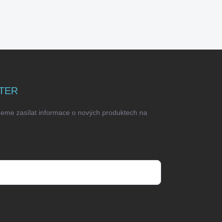
TER
deme zasílat informace o nových produktech na
odmínkami ochrany osobních údajů