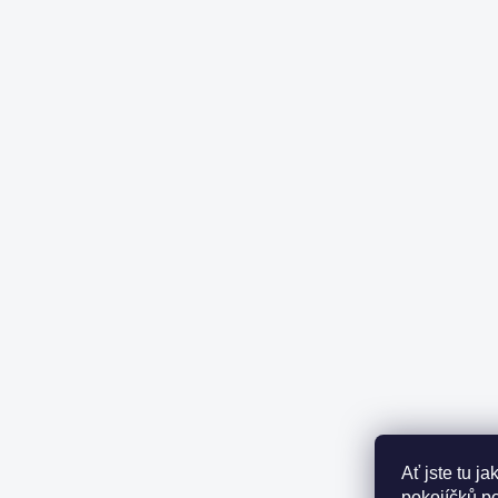
Ať jste tu j
pokojíčků p