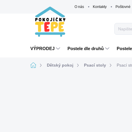
Přejít
O nás
Kontakty
Poštovné
na
obsah
VÝPRODEJ
Postele dle druhů
Postele
Domů
Dětský pokoj
Psací stoly
Psací st