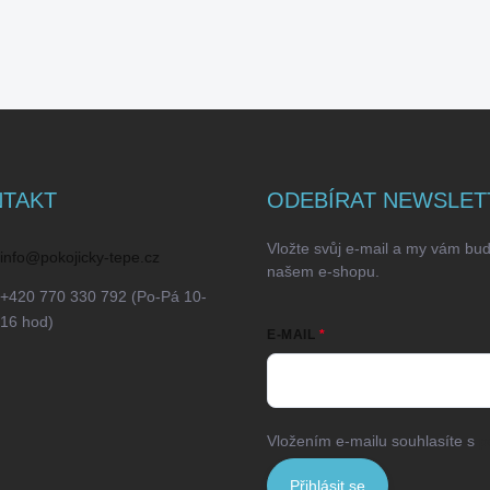
TAKT
ODEBÍRAT NEWSLET
Vložte svůj e-mail a my vám bu
info
@
pokojicky-tepe.cz
našem e-shopu.
+420 770 330 792 (Po-Pá 10-
16 hod)
E-MAIL
Vložením e-mailu souhlasíte s
p
Přihlásit se