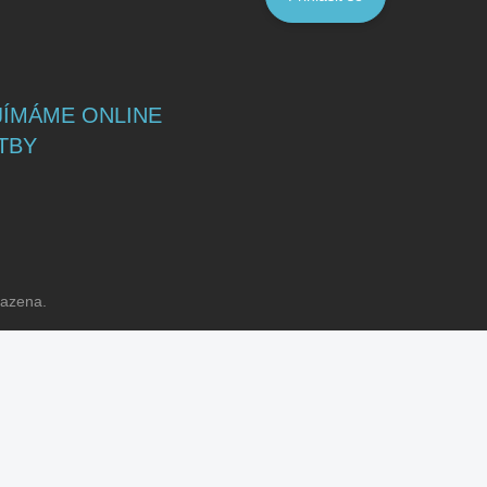
JÍMÁME ONLINE
TBY
razena.