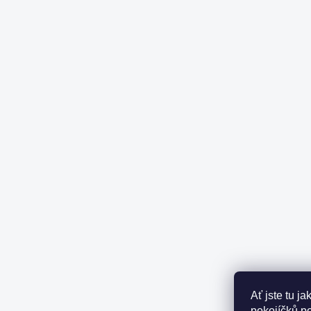
Ať jste tu j
pokojíčků p