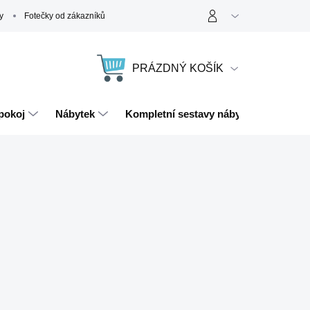
y
Fotečky od zákazníků
PRÁZDNÝ KOŠÍK
NÁKUPNÍ
KOŠÍK
pokoj
Nábytek
Kompletní sestavy nábytku
Magn