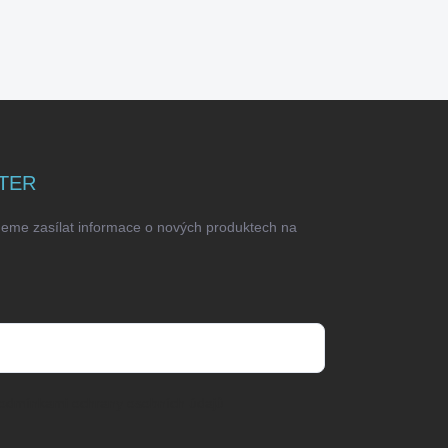
TER
deme zasílat informace o nových produktech na
odmínkami ochrany osobních údajů