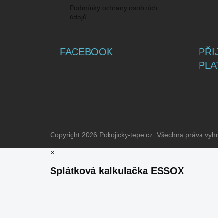
Podmínky ochrany osobních
údajů
FACEBOOK
PŘI
PLA
Copyright 2026
Pokojicky-tepe.cz
. Všechna práva vyh
×
Splátková kalkulačka ESSOX