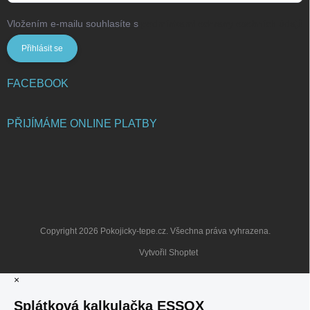
Vložením e-mailu souhlasíte s
podmínkami ochrany osobních údajů
Přihlásit se
FACEBOOK
PŘIJÍMÁME ONLINE PLATBY
Copyright 2026
Pokojicky-tepe.cz
. Všechna práva vyhrazena.
Vytvořil Shoptet
×
Splátková kalkulačka ESSOX