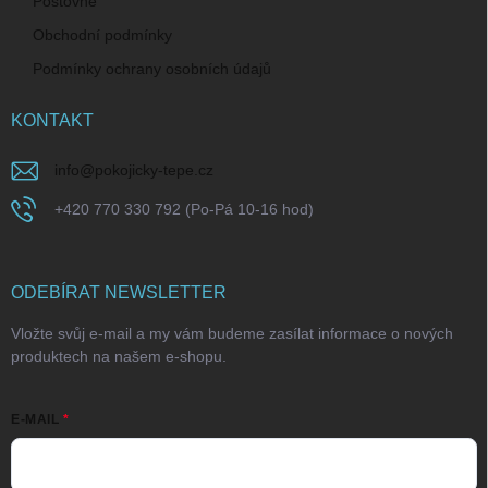
Poštovné
Obchodní podmínky
Podmínky ochrany osobních údajů
KONTAKT
info
@
pokojicky-tepe.cz
+420 770 330 792 (Po-Pá 10-16 hod)
ODEBÍRAT NEWSLETTER
Vložte svůj e-mail a my vám budeme zasílat informace o nových
produktech na našem e-shopu.
E-MAIL