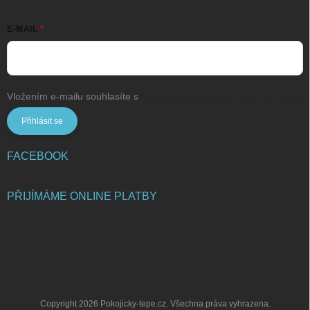
E-MAIL
Vložením e-mailu souhlasíte s
podmínkami ochrany osobních údajů
Přihlásit se
FACEBOOK
PŘIJÍMÁME ONLINE PLATBY
Copyright 2026
Pokojicky-tepe.cz
. Všechna práva vyhrazena.