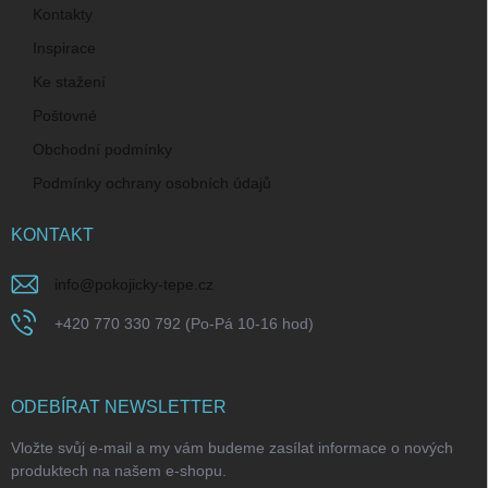
Kontakty
Inspirace
Ke stažení
Poštovné
Obchodní podmínky
Podmínky ochrany osobních údajů
KONTAKT
info
@
pokojicky-tepe.cz
+420 770 330 792 (Po-Pá 10-16 hod)
ODEBÍRAT NEWSLETTER
Vložte svůj e-mail a my vám budeme zasílat informace o nových
produktech na našem e-shopu.