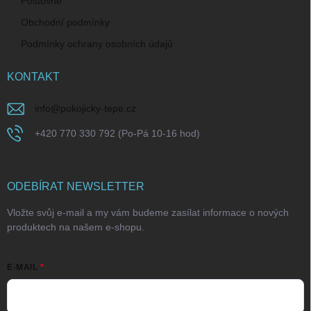
Poštovné
Obchodní podmínky
Podmínky ochrany osobních údajů
KONTAKT
info
@
pokojicky-tepe.cz
+420 770 330 792 (Po-Pá 10-16 hod)
ODEBÍRAT NEWSLETTER
Vložte svůj e-mail a my vám budeme zasílat informace o nových
produktech na našem e-shopu.
E-MAIL