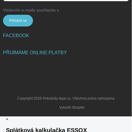
Vložením e-mailu souhlasíte s
podmínkami ochrany osobních údajů
Přihlásit se
FACEBOOK
PŘIJÍMÁME ONLINE PLATBY
Copyright 2026
Pokojicky-tepe.cz
. Všechna práva vyhrazena.
Vytvořil Shoptet
×
Splátková kalkulačka ESSOX