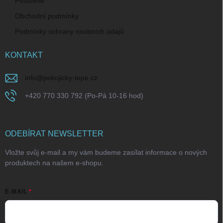
Poštovné
Obchodní podmínky
Podmínky ochrany osobních údajů
KONTAKT
info
@
pokojicky-tepe.cz
+420 770 330 792 (Po-Pá 10-16 hod)
ODEBÍRAT NEWSLETTER
Vložte svůj e-mail a my vám budeme zasílat informace o nových
produktech na našem e-shopu.
E-MAIL