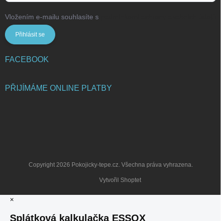
Vložením e-mailu souhlasíte s
podmínkami ochrany osobních údajů
Přihlásit se
FACEBOOK
PŘIJÍMÁME ONLINE PLATBY
Copyright 2026
Pokojicky-tepe.cz
. Všechna práva vyhrazena.
Vytvořil Shoptet
×
Splátková kalkulačka ESSOX