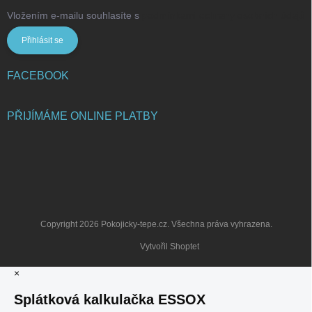
Vložením e-mailu souhlasíte s
podmínkami ochrany osobních údajů
Přihlásit se
FACEBOOK
PŘIJÍMÁME ONLINE PLATBY
Copyright 2026
Pokojicky-tepe.cz
. Všechna práva vyhrazena.
Vytvořil Shoptet
×
Splátková kalkulačka ESSOX