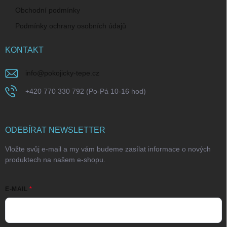
Obchodní podmínky
Podmínky ochrany osobních údajů
KONTAKT
info
@
pokojicky-tepe.cz
+420 770 330 792 (Po-Pá 10-16 hod)
ODEBÍRAT NEWSLETTER
Vložte svůj e-mail a my vám budeme zasílat informace o nových
produktech na našem e-shopu.
E-MAIL