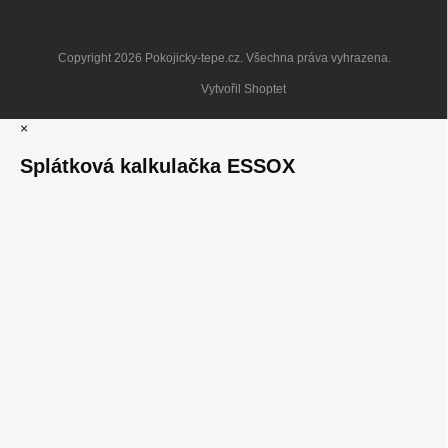
Copyright 2026
Pokojicky-tepe.cz
. Všechna práva vyhrazena.
Vytvořil Shoptet
×
Splátková kalkulačka ESSOX