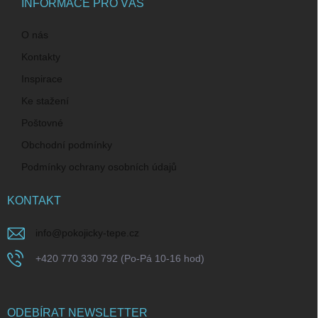
í
INFORMACE PRO VÁS
O nás
Kontakty
Inspirace
Ke stažení
Poštovné
Obchodní podmínky
Podmínky ochrany osobních údajů
KONTAKT
info
@
pokojicky-tepe.cz
+420 770 330 792 (Po-Pá 10-16 hod)
ODEBÍRAT NEWSLETTER