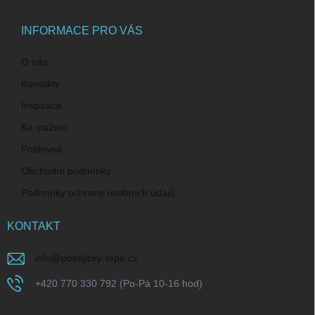
a
t
í
INFORMACE PRO VÁS
O nás
Kontakty
Inspirace
Ke stažení
Poštovné
Obchodní podmínky
Podmínky ochrany osobních údajů
KONTAKT
info
@
pokojicky-tepe.cz
+420 770 330 792 (Po-Pá 10-16 hod)