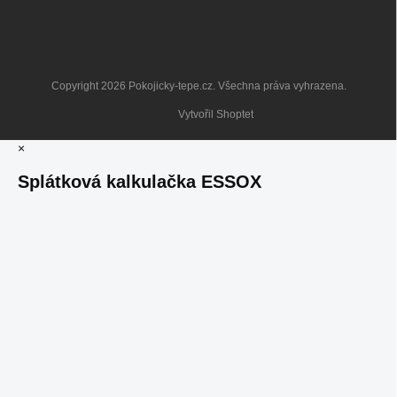
Copyright 2026
Pokojicky-tepe.cz
. Všechna práva vyhrazena.
Vytvořil Shoptet
×
Splátková kalkulačka ESSOX