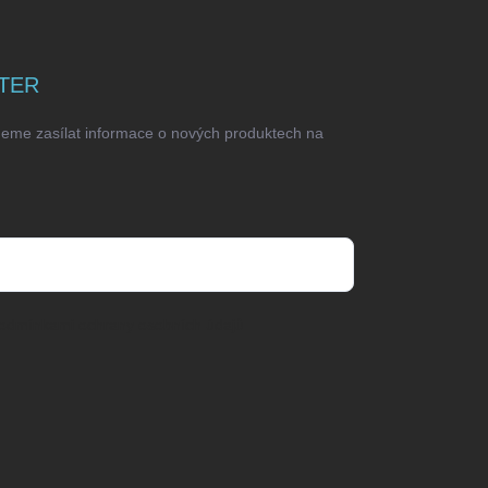
TER
deme zasílat informace o nových produktech na
odmínkami ochrany osobních údajů