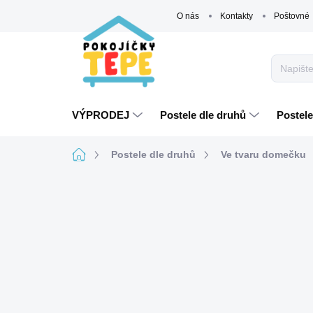
Přejít
O nás
Kontakty
Poštovné
na
obsah
VÝPRODEJ
Postele dle druhů
Postele
Domů
Postele dle druhů
Ve tvaru domečku