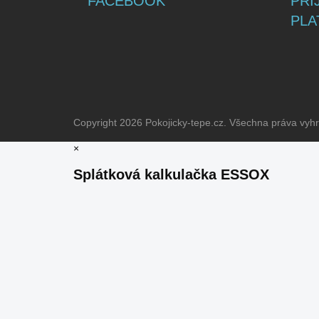
FACEBOOK
PŘI
PLA
Copyright 2026
Pokojicky-tepe.cz
. Všechna práva vyh
×
Splátková kalkulačka ESSOX