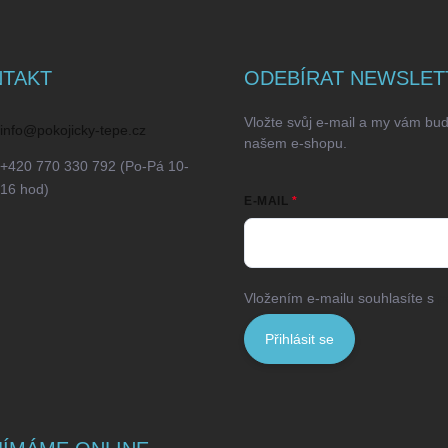
TAKT
ODEBÍRAT NEWSLET
Vložte svůj e-mail a my vám bu
info
@
pokojicky-tepe.cz
našem e-shopu.
+420 770 330 792 (Po-Pá 10-
16 hod)
E-MAIL
Vložením e-mailu souhlasíte s
p
Přihlásit se