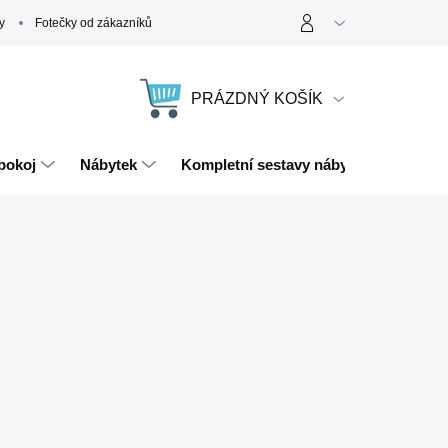
y
Fotečky od zákazníků
PRÁZDNÝ KOŠÍK
NÁKUPNÍ
KOŠÍK
pokoj
Nábytek
Kompletní sestavy nábytku
Magn