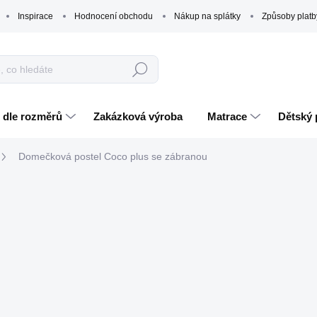
Inspirace
Hodnocení obchodu
Nákup na splátky
Způsoby platb
Hledat
 dle rozměrů
Zakázková výroba
Matrace
Dětský 
Domečková postel Coco plus se zábranou