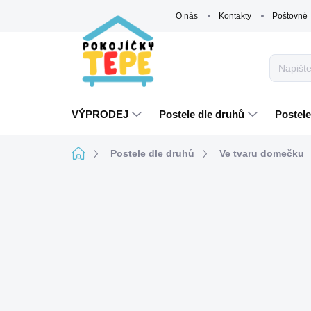
Přejít
O nás
Kontakty
Poštovné
na
obsah
VÝPRODEJ
Postele dle druhů
Postele
Domů
Postele dle druhů
Ve tvaru domečku