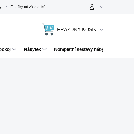
y
Fotečky od zákazníků
PRÁZDNÝ KOŠÍK
NÁKUPNÍ
KOŠÍK
pokoj
Nábytek
Kompletní sestavy nábytku
Magn