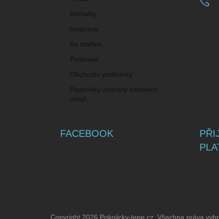
Kontakty
Inspirace
Ke stažení
Poštovné
Obchodní podmínky
Podmínky ochrany osobních
údajů
FACEBOOK
PŘI
PLA
Copyright 2026
Pokojicky-tepe.cz
. Všechna práva vyh