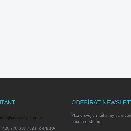
TAKT
ODEBÍRAT NEWSLET
Vložte svůj e-mail a my vám bu
info
@
pokojicky-tepe.cz
našem e-shopu.
+420 770 330 792 (Po-Pá 10-