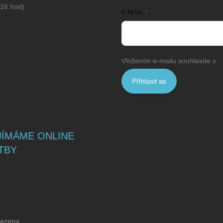
16 hod)
E-MAIL
Vložením e-mailu souhlasíte s
p
Přihlásit se
JÍMÁME ONLINE
TBY
razena.