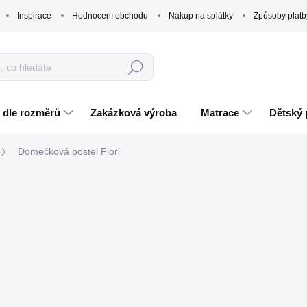
Inspirace
Hodnocení obchodu
Nákup na splátky
Způsoby platb
Hledat
 dle rozměrů
Zakázková výroba
Matrace
Dětský 
Domečková postel Flori