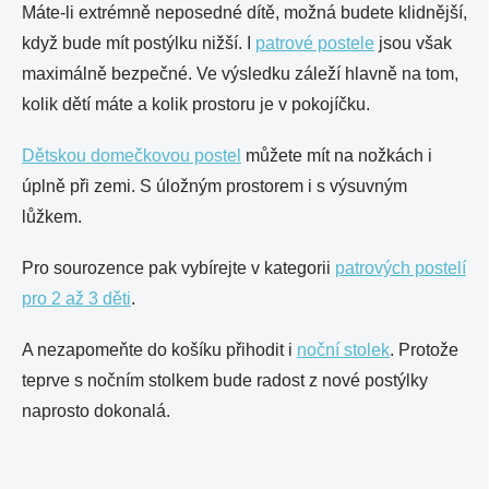
Máte-li extrémně neposedné dítě, možná budete klidnější,
když bude mít postýlku nižší. I
patrové postele
jsou však
maximálně bezpečné. Ve výsledku záleží hlavně na tom,
kolik dětí máte a kolik prostoru je v pokojíčku.
Dětskou domečkovou postel
můžete mít na nožkách i
úplně při zemi. S úložným prostorem i s výsuvným
lůžkem.
Pro sourozence pak vybírejte v kategorii
patrových postelí
pro 2 až 3 děti
.
A nezapomeňte do košíku přihodit i
noční stolek
. Protože
teprve s nočním stolkem bude radost z nové postýlky
naprosto dokonalá.