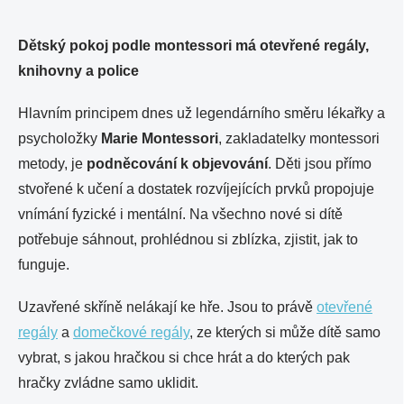
Dětský pokoj podle montessori má otevřené regály,
knihovny a police
Hlavním principem dnes už legendárního směru lékařky a
psycholožky
Marie Montessori
, zakladatelky montessori
metody, je
podněcování k objevování
. Děti jsou přímo
stvořené k učení a dostatek rozvíjejících prvků propojuje
vnímání fyzické i mentální. Na všechno nové si dítě
potřebuje sáhnout, prohlédnou si zblízka, zjistit, jak to
funguje.
Uzavřené skříně nelákají ke hře. Jsou to právě
otevřené
regály
a
domečkové regály
, ze kterých si může dítě samo
vybrat, s jakou hračkou si chce hrát a do kterých pak
hračky zvládne samo uklidit.