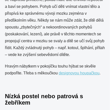
a baví se pohybem. Pohyb učí děti vnímat vlastní tělo a
přispívá ke správnému vývoji mozku zejména v
předškolním věku. Někdy se nám může zdát, že dítě dělá
spoustu „zbytečných“ a nekoordinovaných pohybů
(poskakování, lezení), ale právě v těchto momentech se
propojují centra v mozku se svaly a dítě se učí svůj pohyb
řídit. Každý zvládnutý pohyb – např. kotoul, šplhání, přítah
– vede ke zvýšení sebevědomí dítěte.
Hravým nábytkem v pokojíčku touhu hýbat se skvěle
podpoříte. Třeba s měkoučkou
designovou houpačkou
.
Nízká postel nebo patrová s
žebříkem