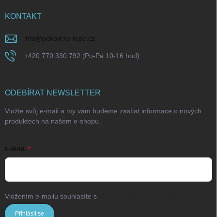
KONTAKT
info
@
pokojicky-tepe.cz
+420 770 330 792 (Po-Pá 10-16 hod)
ODEBÍRAT NEWSLETTER
Vložte svůj e-mail a my vám budeme zasílat informace o nových
produktech na našem e-shopu.
E-MAIL
Vložením e-mailu souhlasíte s
podmínkami ochrany osobních údajů
Přihlásit se