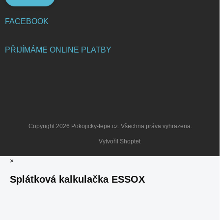
FACEBOOK
PŘIJÍMÁME ONLINE PLATBY
Copyright 2026
Pokojicky-tepe.cz
. Všechna práva vyhrazena.
Vytvořil Shoptet
×
Splátková kalkulačka ESSOX