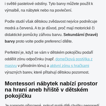
i světlé pastelové odstíny. Tyto barvy můžete použít k
výmalbě, na nábytek nebo na povlečení.
Podle studií však dětskou zvědavost nejvíce podněcuje
modrá a červená. A to je důvod, proč mají motorické či
didaktické pomůcky zářivou barvu.
Sekundární (hravé)
barvy
proto volte podle preferencí dítěte.
Perfektní je, když se vám v dětském pokojíčku podaří
oddělit zónu odpočinku (např.
domečková postýlka z
masivu
v přírodním tónu) a
aktivní zónu s hračkami
výrazných barev, které přitahují dětskou pozornost.
Montessori nábytek nabízí prostor
na hraní aneb hřiště v dětském
pokojíčku
Je naprosto přirozené, pokud malé dítě chvilku neposedí