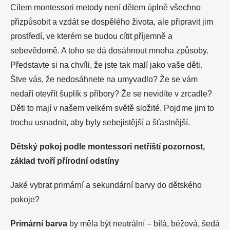
Cílem montessori metody není dětem úplně všechno
přizpůsobit a vzdát se dospělého života, ale připravit jim
prostředí, ve kterém se budou cítit příjemně a
sebevědomě. A toho se dá dosáhnout mnoha způsoby.
Představte si na chvíli, že jste tak malí jako vaše děti.
Štve vás, že nedosáhnete na umyvadlo? Že se vám
nedaří otevřít šuplík s příbory? Že se nevidíte v
zrcadle?
Děti to mají v našem velkém světě složité. Pojďme jim to
trochu usnadnit, aby byly sebejistější a šťastnější.
Dětský pokoj podle montessori netříští pozornost,
základ tvoří přírodní odstíny
Jaké vybrat primární a sekundární barvy do dětského
pokoje?
Primární barva
by měla být neutrální – bílá, béžová, šedá