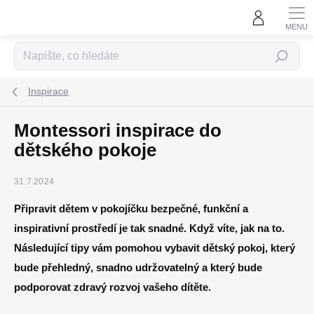
Přejít
na
obsah
Hledat
Inspirace
Montessori inspirace do
dětského pokoje
31.7.2024
Připravit dětem v pokojíčku bezpečné, funkční a
inspirativní prostředí je tak snadné. Když víte, jak na to.
Následující tipy vám pomohou vybavit dětský pokoj, který
bude přehledný, snadno udržovatelný a který bude
podporovat zdravý rozvoj vašeho dítěte.