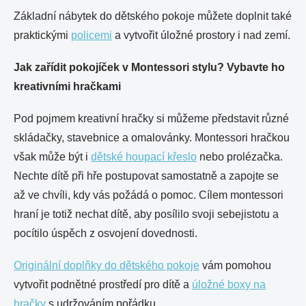
Základní nábytek do dětského pokoje můžete doplnit také
praktickými
policemi
a vytvořit úložné prostory i nad zemí.
Jak zařídit pokojíček v Montessori stylu? Vybavte ho
kreativními hračkami
Pod pojmem kreativní hračky si můžeme představit různé
skládačky, stavebnice a omalovánky. Montessori hračkou
však může být i
dětské houpací
křeslo
nebo prolézačka.
Nechte dítě při hře postupovat samostatně a zapojte se
až ve chvíli, kdy vás požádá o pomoc. Cílem montessori
hraní je totiž nechat dítě, aby posílilo svoji sebejistotu a
pocítilo úspěch z osvojení dovednosti.
Originální doplňky do dětského pokoje
vám pomohou
vytvořit podnětné prostředí pro dítě a
úložné boxy na
hračky
s udržováním pořádku.