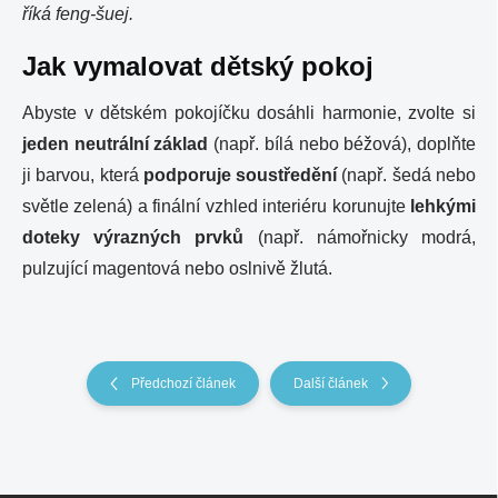
říká feng-šuej.
Jak vymalovat dětský pokoj
Abyste v dětském pokojíčku dosáhli harmonie, zvolte si
jeden neutrální základ
(např. bílá nebo béžová), doplňte
ji barvou, která
podporuje soustředění
(např. šedá nebo
světle zelená) a finální vzhled interiéru korunujte
lehkými
doteky výrazných prvků
(např. námořnicky modrá,
pulzující magentová nebo oslnivě žlutá.
Předchozí článek
Další článek