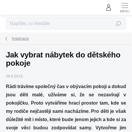
Přejít
na
obsah
Hledat
Inspirace
Jak vybrat nábytek do dětského
pokoje
29.8.2023
Rádi trávíme společný čas v obývacím pokoji a dokud
jsou děti malé, užíváme si, že se nezavírají v
pokojíčku. Proto vytváříme hrací prostor tam, kde se
my rodiče nejčastěji sami nacházíme. Pro děti je však
důležité mít i místo, které bude jenom jejich a kde si za
svoje věci budou zodpovídat samy. Vytvořme jim