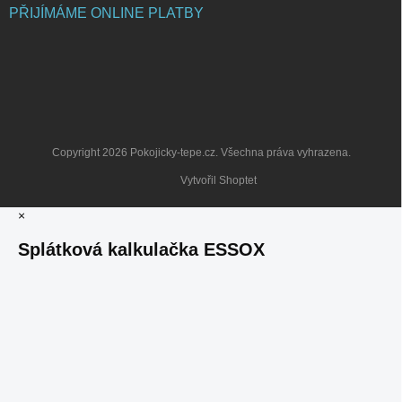
PŘIJÍMÁME ONLINE PLATBY
Copyright 2026
Pokojicky-tepe.cz
. Všechna práva vyhrazena.
Vytvořil Shoptet
×
Splátková kalkulačka ESSOX