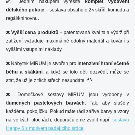
✅
Jedním nákupem vyřešíte
komplet vybavení
dětského pokoje
– sestava obsahuje 2× skříň, komodu a
regál/knihovnu.
❌
Vyšší cena produktů
– patentovaná kvalita a výdrž při
zatížení vyžaduje maximálně odolný materiál a kování s
vyššími vstupními náklady.
❌
Nábytek MIRUM je stvořen pro
intenzivní hraní včetně
běhu a skákání
,
a když se toto děti dozvědí, může se
stát, že už je z těch střech nesundáte. 🙂
❌
Domečkové sestavy MIRUM jsou vyrobeny v
tlumených pastelových barvách
. Tak, aby slušely
každému pokojíčku. Pokud máte rádi zářivé barvy a vzory
na velkých plochách, doporučujeme zvolit např.
sestavu
Happy 6 s motivem padajícího srdce
.