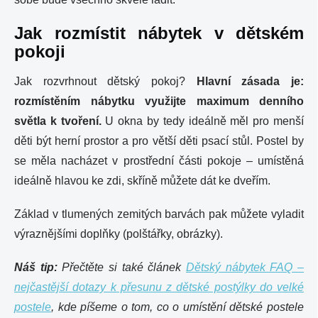
Jak rozmístit nábytek v dětském
pokoji
Jak rozvrhnout dětský pokoj?
Hlavní zásada je:
rozmístěním nábytku využijte maximum denního
světla k tvoření.
U okna by tedy ideálně měl pro menší
děti být herní prostor a pro větší děti psací stůl. Postel by
se měla nacházet v prostřední části pokoje – umístěná
ideálně hlavou ke zdi, skříně můžete dát ke dveřím.
Základ v tlumených zemitých barvách pak můžete vyladit
výraznějšími doplňky (polštářky, obrázky).
Náš tip:
Přečtěte si také článek
Dětský nábytek FAQ –
nejčastější dotazy k přesunu z dětské postýlky do velké
postele
, kde píšeme o tom, co o umístění dětské postele