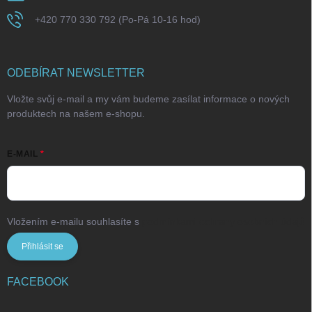
+420 770 330 792 (Po-Pá 10-16 hod)
ODEBÍRAT NEWSLETTER
Vložte svůj e-mail a my vám budeme zasílat informace o nových
produktech na našem e-shopu.
E-MAIL
Vložením e-mailu souhlasíte s
podmínkami ochrany osobních údajů
Přihlásit se
FACEBOOK