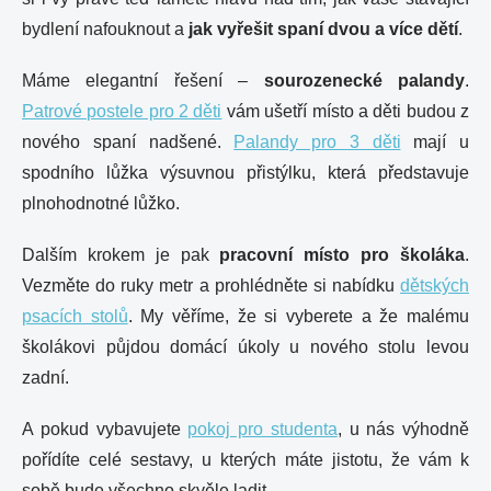
bydlení nafouknout a
jak vyřešit spaní dvou a více dětí
.
Máme elegantní řešení –
sourozenecké palandy
.
Patrové postele pro 2 děti
vám ušetří místo a děti budou z
nového spaní nadšené.
Palandy pro 3 děti
mají u
spodního lůžka výsuvnou přistýlku, která představuje
plnohodnotné lůžko.
Dalším krokem je pak
pracovní místo pro školáka
.
Vezměte do ruky metr a prohlédněte si nabídku
dětských
psacích stolů
. My věříme, že si vyberete a že malému
školákovi půjdou domácí úkoly u nového stolu levou
zadní.
A pokud vybavujete
pokoj pro studenta
, u nás výhodně
pořídíte celé sestavy, u kterých máte jistotu, že vám k
sobě bude všechno skvěle ladit.