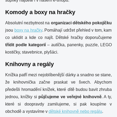
šuplíky najdete i v našem e-shopu.
Komody a boxy na hračky
Absolutní nezbytnost na
organizaci dětského pokojíčku
jsou
boxy na hračky
. Pomáhají udržet přehled v tom, kam
co uklidit a kde co najít. Dětské hračky doporučujeme
třídit podle kategorií
– autíčka, panenky, puzzle, LEGO
kostičky, stavebnice, plyšáci.
Knihovny a regály
Knížka patří mezi nejoblíbenější dárky a snadno se stane,
že knihovnička začne praskat ve švech. Abychom
předešli hromadění knížek, které dítě budou bavit zhruba
jednou, knížky si
půjčujeme ve veřejné knihovně
. A ty,
které si doopravdy zamilujeme, si pak koupíme v
obchodě a vystavíme v
dětské knihovně nebo regálu
.