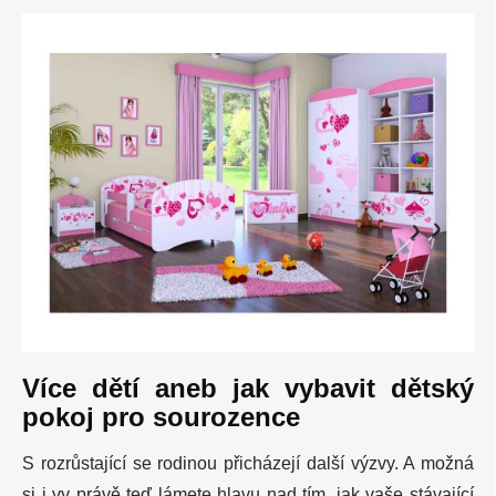
Více dětí aneb jak vybavit dětský
pokoj pro sourozence
S rozrůstající se rodinou přicházejí další výzvy. A možná
si i vy právě teď lámete hlavu nad tím, jak vaše stávající