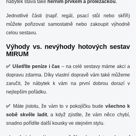
nábytek stává také
herním prvkem a prolézačkou
.
Jednotlivé části (např. regál, psací stůl nebo skříň)
můžete pořizovat samostatně nebo zakoupit výhodně
celou sestavu.
Výhody vs. nevýhody hotových sestav
MIRUM
✅
Ušetříte peníze i čas
– na celé sestavy máme akci a
dopravu zdarma. Díky vlastní dopravě vám také můžeme
zaručit, že nábytek k vám na první dobrou dorazí v
nejlepším pořádku.
✅
Máte jistotu, že vám to v pokojíčku bude
všechno k
sobě skvěle ladit
, a když zjistíte, že vám něco chybí,
snadno pořídíte další kousky ve stejném stylu.