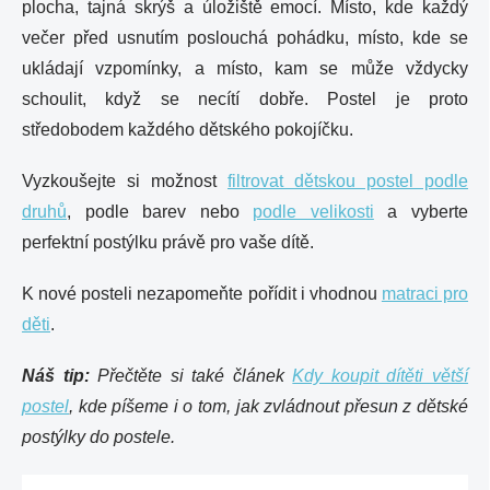
plocha, tajná skrýš a úložiště emocí. Místo, kde každý
večer před usnutím poslouchá pohádku, místo, kde se
ukládají vzpomínky, a místo, kam se může vždycky
schoulit, když se necítí dobře. Postel je proto
středobodem každého dětského pokojíčku.
Vyzkoušejte si možnost
filtrovat dětskou postel podle
druhů
, podle barev nebo
podle velikosti
a vyberte
perfektní postýlku právě pro vaše dítě.
K nové posteli nezapomeňte pořídit i vhodnou
matraci pro
děti
.
Náš tip:
Přečtěte si také článek
Kdy koupit dítěti větší
postel
, kde píšeme i o tom, jak zvládnout přesun z dětské
postýlky do postele.